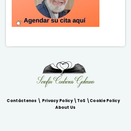
Contàctenos \
Privacy Policy
\
ToS
\
Cookie Policy
\
About Us