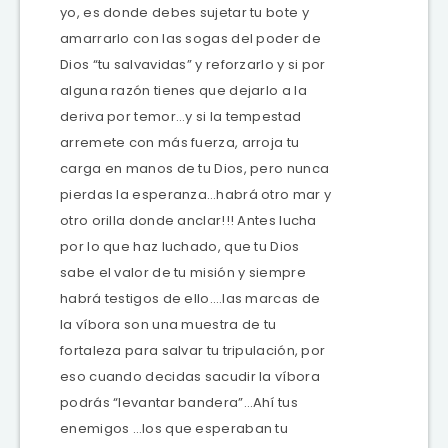
yo, es donde debes sujetar tu bote y
amarrarlo con las sogas del poder de
Dios “tu salvavidas” y reforzarlo y si por
alguna razón tienes que dejarlo a la
deriva por temor…y si la tempestad
arremete con más fuerza, arroja tu
carga en manos de tu Dios, pero nunca
pierdas la esperanza…habrá otro mar y
otro orilla donde anclar!!! Antes lucha
por lo que haz luchado, que tu Dios
sabe el valor de tu misión y siempre
habrá testigos de ello….las marcas de
la víbora son una muestra de tu
fortaleza para salvar tu tripulación, por
eso cuando decidas sacudir la víbora
podrás “levantar bandera”…Ahí tus
enemigos …los que esperaban tu