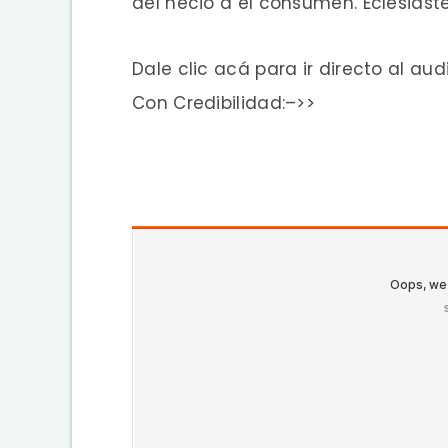
del necio a él consumen. Eclesiasté
Dale clic acá para ir directo al au
Con Credibilidad:–>>