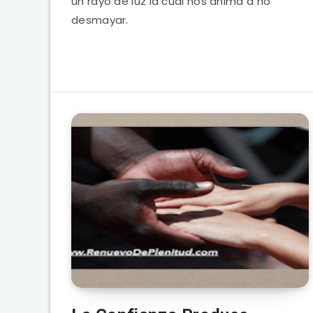
un rayo de luz la cual nos anima a no
desmayar.