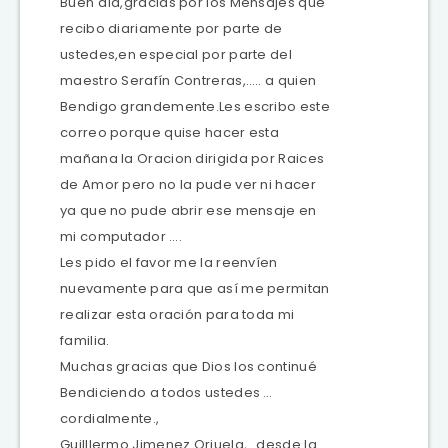
Buen día,gracias por los Mensajes que
recibo diariamente por parte de
ustedes,en especial por parte del
maestro Serafín Contreras,….. a quien
Bendigo grandemente.Les escribo este
correo porque quise hacer esta
mañana la Oracion dirigida por Raices
de Amor pero no la pude ver ni hacer
ya que no pude abrir ese mensaje en
mi computador ….
Les pido el favor me la reenvíen
nuevamente para que así me permitan
realizar esta oración para toda mi
familia.
Muchas gracias que Dios los continué
Bendiciendo a todos ustedes …
cordialmente.,
Guilllermo Jimenez Orjuela,…desde la