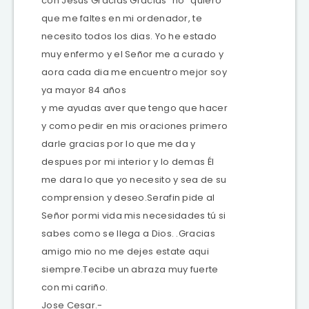
con Jesus Gracias Gracias “no” quiero
que me faltes en mi ordenador, te
necesito todos los dias. Yo he estado
muy enfermo y el Señor me a curado y
aora cada dia me encuentro mejor soy
ya mayor 84 años
y me ayudas aver que tengo que hacer
y como pedir en mis oraciones primero
darle gracias por lo que me da y
despues por mi interior y lo demas Él
me dara lo que yo necesito y sea de su
comprension y deseo.Serafin pide al
Señor pormi vida mis necesidades tú si
sabes como se llega a Dios. .Gracias
amigo mio no me dejes estate aqui
siempre.Tecibe un abraza muy fuerte
con mi cariño.
Jose Cesar.-