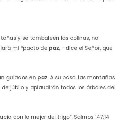
añas y se tambaleen las colinas, no
cilará mi *pacto de
paz
, —dice el
Señor
, que
rán guiados en
paz
. A su paso, las montañas
 de júbilo y aplaudirán todos los árboles del
acia con lo mejor del trigo”. Salmos 147:14