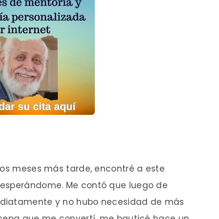
unos meses más tarde, encontré a este
 esperándome. Me contó que luego de
nmediatamente y no hubo necesidad de más
 sepa que me convertí, me bauticé hace un