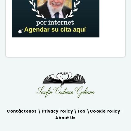
Contàctenos \
Privacy Policy
\
ToS
\
Cookie Policy
\
About Us