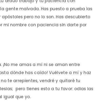
 tu arduo trabajo y tu paciencia con
a la gente malvada. Has puesto a prueba las
 apóstoles pero no lo son. Has descubierto
or mi nombre con paciencia sin darte por
a. ¡No me amas a mí ni se aman entre
hasta dónde has caído! Vuélvete a mí y haz
i no te arrepientes, vendré y quitaré tu
lesias;
pero tienes esto a tu favor: odias las
l igual que yo.