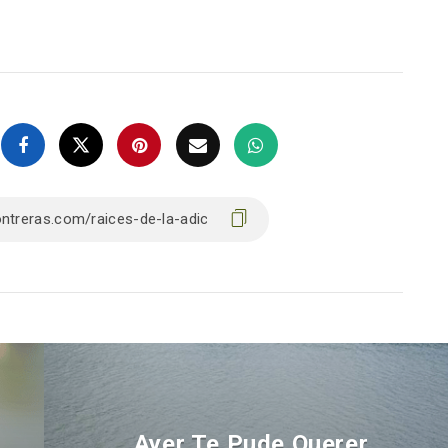
.
Ayer Te Pude Querer.