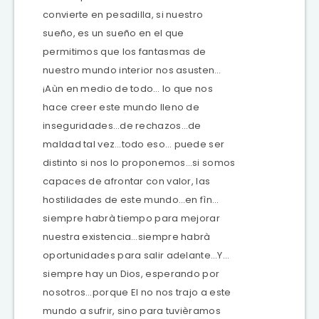
convierte en pesadilla, si nuestro
sueño, es un sueño en el que
permitimos que los fantasmas de
nuestro mundo interior nos asusten…
¡Aùn en medio de todo… lo que nos
hace creer este mundo lleno de
inseguridades…de rechazos…de
maldad tal vez…todo eso… puede ser
distinto si nos lo proponemos…si somos
capaces de afrontar con valor, las
hostilidades de este mundo…en fìn…
siempre habrà tiempo para mejorar
nuestra existencia…siempre habrà
oportunidades para salir adelante…Y…
siempre hay un Dios, esperando por
nosotros…porque El no nos trajo a este
mundo a sufrir, sino para tuvièramos