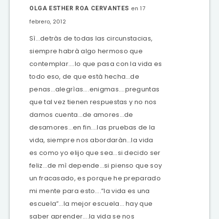
en 17
OLGA ESTHER ROA CERVANTES
febrero, 2012
Sì…detràs de todas las circunstacias,
siempre habrà algo hermoso que
contemplar….lo que pasa con la vida es
todo eso, de que està hecha…de
penas…alegrìas….enigmas….preguntas
que tal vez tienen respuestas y no nos
damos cuenta…de amores…de
desamores…en fin….las pruebas de la
vida, siempre nos abordaràn…la vida
es como yo elijo que sea…si decido ser
feliz…de mì depende…si pienso que soy
un fracasado, es porque he preparado
mi mente para esto….”la vida es una
escuela”…la mejor escuela… hay que
saber aprender….la vida se nos