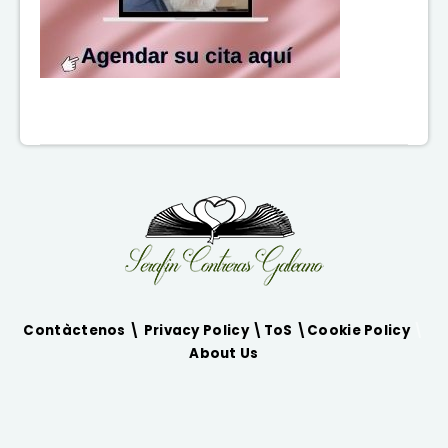
Contàctenos \
Privacy Policy
\
ToS
\
Cookie Policy
\
About Us