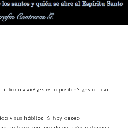
 diario vivir? ¿Es esto posible?. ¿es acaso
ida y sus hábitos. Si hoy deseo
bre de toda ceguera de corazón, entonces