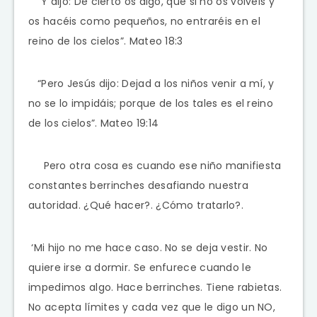
“Y dijo: De cierto os digo, que si no os volvéis y
os hacéis como pequeños, no entraréis en el
reino de los cielos”. Mateo 18:3
“Pero Jesús dijo: Dejad a los niños venir a mí, y
no se lo impidáis; porque de los tales es el reino
de los cielos”. Mateo 19:14
Pero otra cosa es cuando ese niño manifiesta
constantes berrinches desafiando nuestra
autoridad. ¿Qué hacer?. ¿Cómo tratarlo?.
‘Mi hijo no me hace caso. No se deja vestir. No
quiere irse a dormir. Se enfurece cuando le
impedimos algo. Hace berrinches. Tiene rabietas.
No acepta límites y cada vez que le digo un NO,