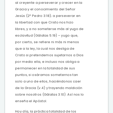
al creyente a perseverar y crecer en la
Gracia y el conocimiento del Señor
Jesús (2ª Pedro 3:18); a perseverar en
la libertad con que Cristo nos hizo
libres, y a no someterse más al yugo de
esclavitud (Gálatas 5:19) – yugo que,
por cierto, se refiere ni más ni menos
que a la ley, la cual nos desliga de
Cristo si pretendemos sujetarnos a Dios
por medio ella, e incluso nos obliga a
permanecer en la totalidad de sus
puntos, si osáramos someternos tan
solo a uno de ellos, haciéndonos caer
de la Gracia (v.4) y trayendo maldición
sobre nosotros (Gálatas 3:10). Así nos lo
enseña el Apóstol.
Hoy día, la práctica totalidad de los