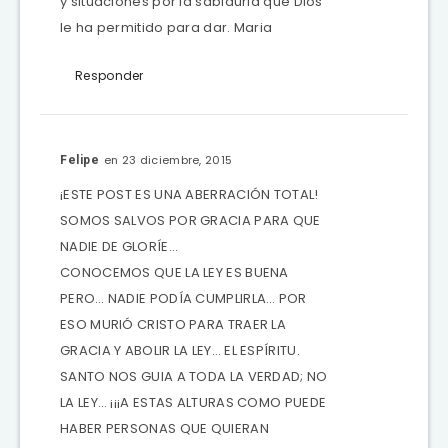
y situaciones por la sabiduria que Dios
le ha permitido para dar. Maria
Responder
en 23 diciembre, 2015
Felipe
¡ESTE POST ES UNA ABERRACIÓN TOTAL!
SOMOS SALVOS POR GRACIA PARA QUE
NADIE DE GLORÍE…
CONOCEMOS QUE LA LEY ES BUENA
PERO… NADIE PODÍA CUMPLIRLA… POR
ESO MURIÓ CRISTO PARA TRAER LA
GRACIA Y ABOLIR LA LEY… EL ESPÍRITU.
SANTO NOS GUIA A TODA LA VERDAD; NO
LA LEY… ¡¡¡A ESTAS ALTURAS COMO PUEDE
HABER PERSONAS QUE QUIERAN