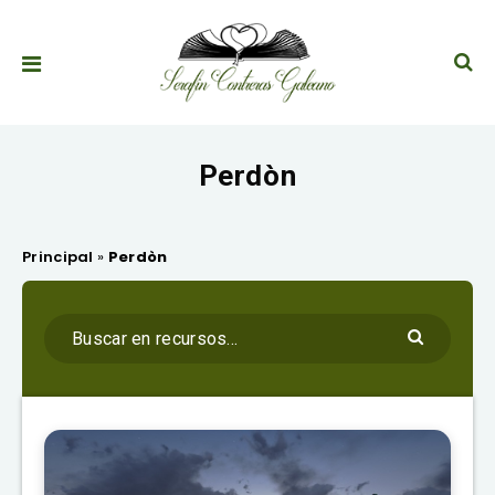
Perdòn
Principal
»
Perdòn