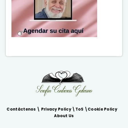
Contàctenos \
Privacy Policy
\
ToS
\
Cookie Policy
\
About Us