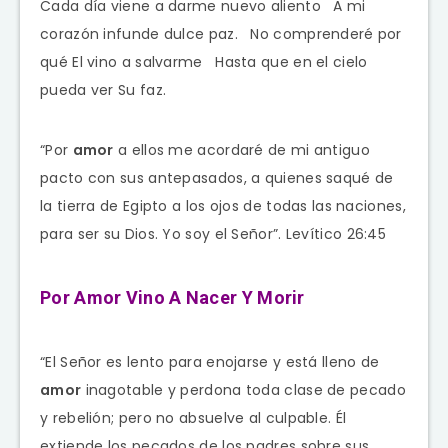
Cada día viene a darme nuevo aliento A mi
corazón infunde dulce paz. No comprenderé por
qué El vino a salvarme Hasta que en el cielo
pueda ver Su faz.
“Por
amor
a ellos me acordaré de mi antiguo
pacto con sus antepasados, a quienes saqué de
la tierra de Egipto a los ojos de todas las naciones,
para ser su Dios. Yo soy el
Señor”
. Levítico 26:45
Por Amor Vino A Nacer Y Morir
“El
Señor
es lento para enojarse y está lleno de
amor
inagotable y perdona toda clase de pecado
y rebelión; pero no absuelve al culpable. Él
extiende los pecados de los padres sobre sus