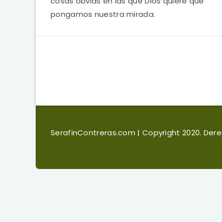
cosas obvias en las que Dios quiere que
pongamos nuestra mirada.
SerafinContreras.com
| Copyright 2020. De