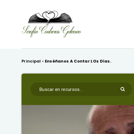
Principal
»
Enséñanos A Contar LOs Días.