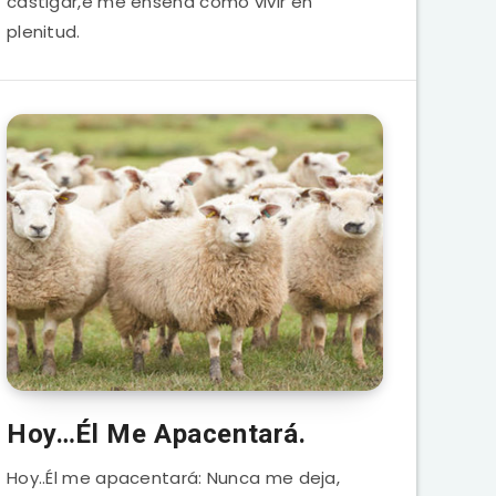
castigar,e me enseña como vivir en
plenitud.
Hoy…Él Me Apacentará.
Hoy..Él me apacentará: Nunca me deja,