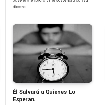
pase él me librará y me sostendrá con su
diestra
Él Salvará a Quienes Lo
Esperan.